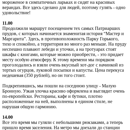
мороженое в симпатичных ларьках и сидят на красивых
верандах. Все здесь сделано для людей, поэтому гулять - одно
удовольствие!
11.00
Продолжили маршрут посещением тех самых Патриарших
прудов, с которых начинается знаменитая история “Мастер и
Маргарита”. Здесь, в противоположность Парку Горького,
тихо и спокойно, а территория во много раз меньше. На пруду
неспешно плавают лебеди и уточки, а на тротуарах стоят
шкафы с книгами, которые можно приобрести, - это придает
месту особую атмосферу. К этому времени мы порядком
проголодались и взяли очень вкусный хот-дог с начинкой из
тертых огурцов, луковой посыпки и капусты. Цена перекуса
недешевая (350 рублей), но он того стоит.
Подкрепившись, мы пошли на соседнюю улицу - Малую
Бронную. Узкая улочка красиво оформлена и выглядит очень
по-европейски. Рестораны, кафе и бутики, плотно
расположенные на ней, выполнены в едином стиле, не
нарушая общую гармонию.
14.00
Все это время мы гуляли с небольшими рюкзаками, а теперь
пришло время заселения. На метро мы доехали до станции