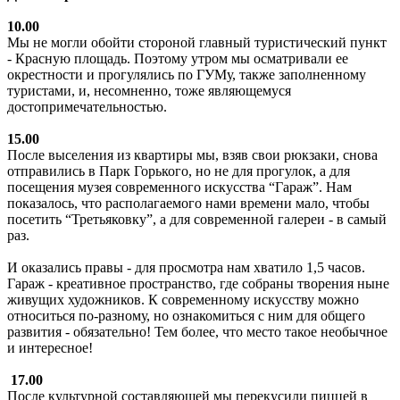
10.00
Мы не могли обойти стороной главный туристический пункт
- Красную площадь. Поэтому утром мы осматривали ее
окрестности и прогулялись по ГУМу, также заполненному
туристами, и, несомненно, тоже являющемуся
достопримечательностью.
15.00
После выселения из квартиры мы, взяв свои рюкзаки, снова
отправились в Парк Горького, но не для прогулок, а для
посещения музея современного искусства “Гараж”. Нам
показалось, что располагаемого нами времени мало, чтобы
посетить “Третьяковку”, а для современной галереи - в самый
раз.
И оказались правы - для просмотра нам хватило 1,5 часов.
Гараж - креативное пространство, где собраны творения ныне
живущих художников. К современному искусству можно
относиться по-разному, но ознакомиться с ним для общего
развития - обязательно! Тем более, что место такое необычное
и интересное!
17.00
После культурной составляющей мы перекусили пиццей в