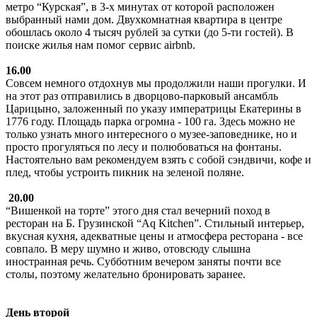
метро “Курская”, в 3-х минутах от которой расположен
выбранный нами дом. Двухкомнатная квартира в центре
обошлась около 4 тысяч рублей за сутки (до 5-ти гостей). В
поиске жилья нам помог сервис airbnb.
16.00
Совсем немного отдохнув мы продолжили наши прогулки. И
на этот раз отправились в дворцово-парковый ансамбль
Царицыно, заложенный по указу императрицы Екатерины в
1776 году. Площадь парка огромна - 100 га. Здесь можно не
только узнать много интересного о музее-заповеднике, но и
просто прогуляться по лесу и полюбоваться на фонтаны.
Настоятельно вам рекомендуем взять с собой сэндвичи, кофе и
плед, чтобы устроить пикник на зеленой поляне.
20.00
“Вишенкой на торте” этого дня стал вечерний поход в
ресторан на Б. Грузинской “Aq Kitchen”. Стильный интерьер,
вкусная кухня, адекватные цены и атмосфера ресторана - все
совпало. В меру шумно и живо, отовсюду слышна
иностранная речь. Субботним вечером заняты почти все
столы, поэтому желательно бронировать заранее.
День второй