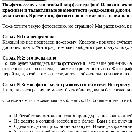
Ню-фотосессия - это особый вид фотографии! Испокон веко
красивые и талантливые знаменитости (Анджелина Джоли, Е
чувственно. Кроме того, фотосессия в стиле ню - отличный
Тоже хотите такую фотосессию, но страшно? Мы расскажем, ка
Страх №1: я неидеальна
Каждый из нас прекрасен по-своему! Красота - понятие субъект
достоинствами. Фотограф поможет выбрать правильную позу, н
Страх №2: это вульгарно
То, как будет выглядеть ваша фотосессия - это ваше решение. 
оголенности вашего тела, а также откровенность поз. Фотогра
перейти, и, чтобы этого не случилось, обязательно ознакомьте
Страх №3: мои фотографии разойдутся по всему Интернету
Ни одна фотография не может быть обнародована без согласия 
С основными страхами мы разобрались. Вы больше ничего не бо
Избегайте косметологических процедур за несколько дней
Не ходите в солярий (особенно в белье). Вам не на руку
Сделайте депиляцию, но не накануне. Иначе раздражение 
За несколько дней до события исключите жирное, жарено