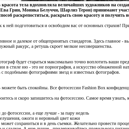
в красота тела вдохновляла величайших художников на созда
ва Грин, Моника Белуччи, Шарлиз Терон) принимают участие
 способ раскрепоститься, раскрыть свою красоту и получить 
к к ней подготовиться и освободим вас от основных страхов! П
ивное и далекое от общепринятых стандартов. Здесь главное - в
ужный ракурс, а ретушь скроет мелкие несовершенства.
Фотограф будет стараться максимально точно воплотить ваши пре
фии в стиле ню - это не порнография, а искусство обнаженной н
сь с подобными фотографиями звезд и известных фотографов.
- можете быть спокойны. Все фотосессии Fashion Box конфиденц
итесь и скоро запишитесь на фотосессию. Самое время узнать, 
 до фотосессии, а еще лучше - за пару недель
 шелушения, ожоги и неровный цвет кожи
может сохраниться и в день съемки. Желательно провести проце
е и сладкое. А еще лучше - придерживайтесь правильного пита