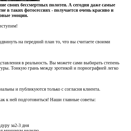
ние своих бессмертных полотен. А сегодня даже самые
 в таких фотосессиях - получается очень красиво и
новые эмоции.
риступим!
ыдвинуть на передний план то, что вы считаете своими
дставления в реальность. Вы можете сами выбирать степень
атуры. Тонкую грань между эротикой и порнографией легко
иальны и публикуются только с согласия клиента.
как к ней подготовиться! Наши главные советы:
дуру за2-3 дня
ния минимум неделю