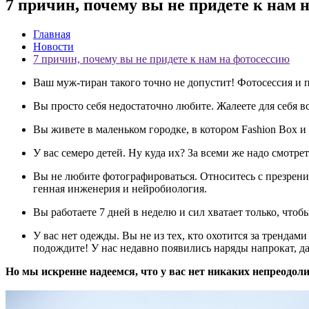
7 причин, почему вы не придете к нам 
Главная
Новости
7 причин, почему вы не придете к нам на фотосессию
Ваш муж-тиран такого точно не допустит! Фотосессия и про
Вы просто себя недостаточно любите. Жалеете для себя все
Вы живете в маленьком городке, в котором Fashion Box и 
У вас семеро детей. Ну куда их? За всеми же надо смотре
Вы не любите фотографироваться. Относитесь с презрение
генная инженерия и нейробиология.
Вы работаете 7 дней в неделю и сил хватает только, чтоб
У вас нет одежды. Вы не из тех, кто охотится за трендами
подождите! У нас недавно появились наряды напрокат, да
Но мы искренне надеемся, что у вас нет никаких непреодол